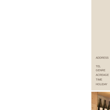
ADDRESS
TEL
GENRE
ACREAGE
TIME
HOLIDAY